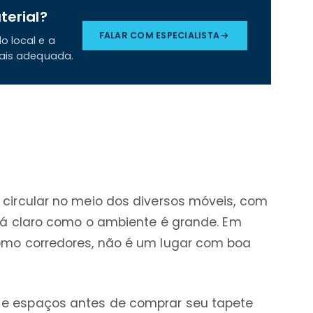
terial?
FALAR COM ESPECIALISTA
o local e a
mais adequada.
circular no meio dos diversos móveis, com
ará claro como o ambiente é grande. Em
omo corredores, não é um lugar com boa
e espaços antes de comprar seu tapete