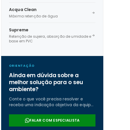
Acqua Clean
Máxima retenção de água
Supreme
Retenção de sujeira, absorção de umidade e
base em PVC
ORIENTAÇÃO
Ainda em dúvida sobre a
melhor solução para o seu
ambiente?
Conte o que você precisa resolver e
receba uma indicação objetiva da equipe
da Real Tapetes.
FALAR COM ESPECIALISTA