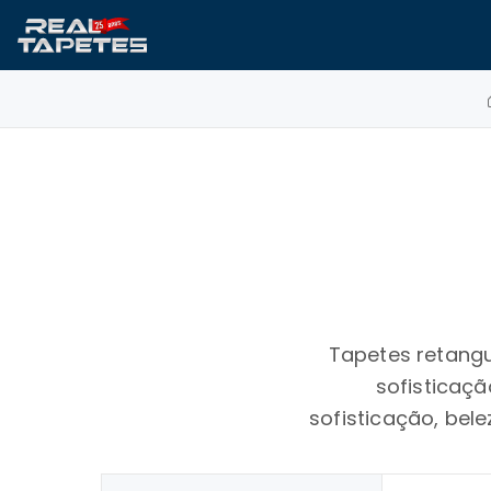
Tapetes retangu
sofisticaçã
sofisticação, bel