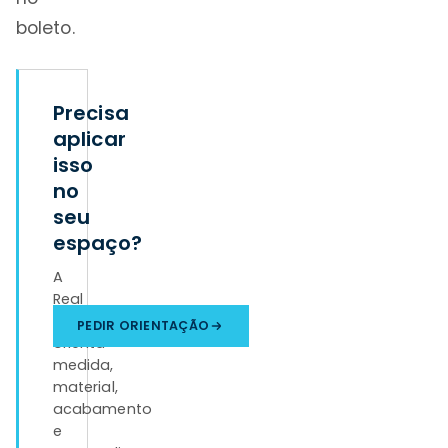
boleto.
Precisa
aplicar
isso
no
seu
espaço?
A
Real
Tapetes
PEDIR ORIENTAÇÃO
orienta
medida,
material,
acabamento
e