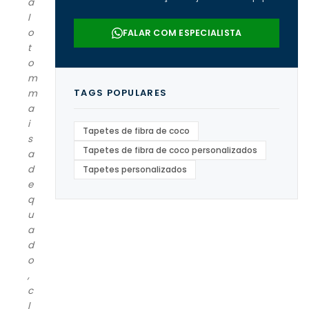
a
da Real Tapetes.
l
o
FALAR COM ESPECIALISTA
t
o
m
TAGS POPULARES
m
a
i
Tapetes de fibra de coco
s
Tapetes de fibra de coco personalizados
a
d
Tapetes personalizados
e
q
u
a
d
o
,
c
l