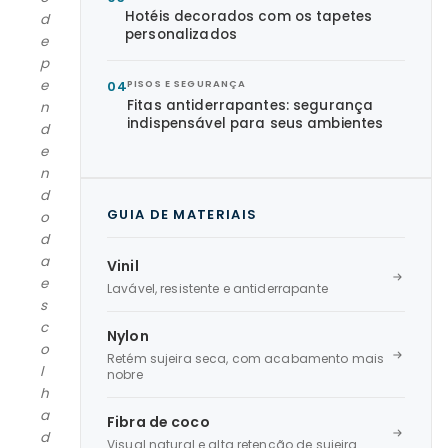
Hotéis decorados com os tapetes
d
personalizados
e
p
e
04
PISOS E SEGURANÇA
Fitas antiderrapantes: segurança
n
indispensável para seus ambientes
d
e
n
d
GUIA DE MATERIAIS
o
d
a
Vinil
e
Lavável, resistente e antiderrapante
s
c
Nylon
o
Retém sujeira seca, com acabamento mais
l
nobre
h
a
Fibra de coco
d
Visual natural e alta retenção de sujeira