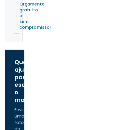
Orçamento
gratuito
e
sem
compromisso!
Quer
ajuda
para
escolher
o
material?
Envie
uma
foto
do