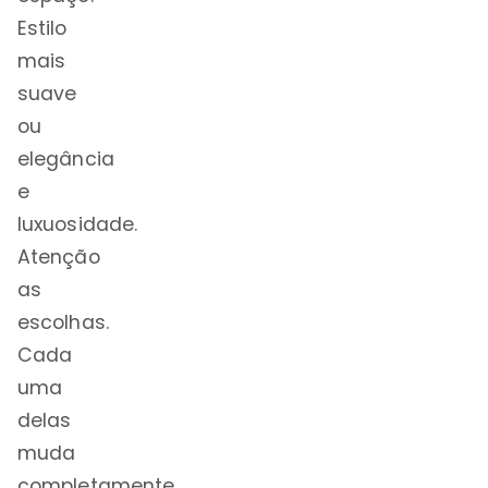
Estilo
mais
suave
ou
elegância
e
luxuosidade.
Atenção
as
escolhas.
Cada
uma
delas
muda
completamente