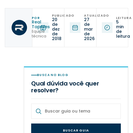
PUBLICADO
ATUALIZADO
POR
LEITURA
20
27
Real
5
de
de
Tapetes
min
dez
mar
de
Equipe
de
de
leitura
técnica
2018
2026
BUSCA NO BLOG
Qual dúvida você quer
resolver?
BUSCAR GUIA