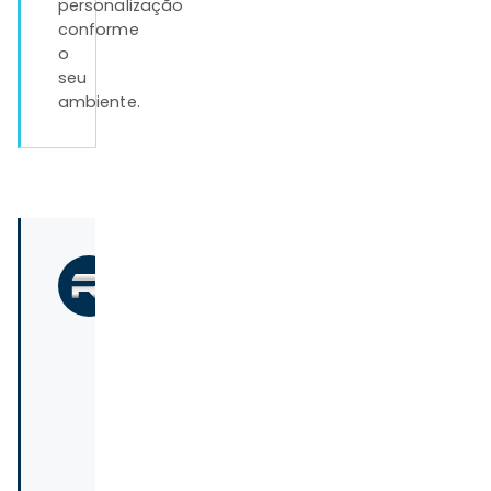
personalização
conforme
o
seu
ambiente.
ESCRITO
POR
Real
Tapetes
F
á
b
r
i
c