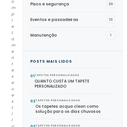
o
Pisos e segurança
20
m
p
Eventos e passadeiras
10
l
e
t
Manutenção
1
a
m
e
n
POSTS MAIS LIDOS
t
e
01
TAPETES PERSONALIZADOS
s
QUANTO CUSTA UM TAPETE
e
PERSONALIZADO
u
e
02
TAPETES PERSONALIZADOS
s
Os tapetes acqua clean como
t
solução para os dias chuvosos
i
l
o
03
TAPETES PERSONALIZADOS