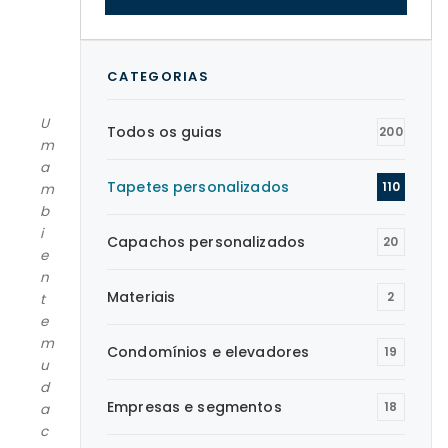
CATEGORIAS
U
Todos os guias
200
m
a
Tapetes personalizados
110
m
b
i
Capachos personalizados
20
e
n
Materiais
2
t
e
m
Condomínios e elevadores
19
u
d
Empresas e segmentos
18
a
c