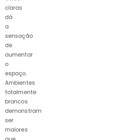
claras
dá
a
sensação
de
aumentar
o
espaço.
Ambientes
totalmente
brancos
demonstram
ser
maiores
que